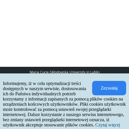
Maria Curie-Skłodowska University in Lublin
pl. Marii Curie-Skłodowskiej 5
Informujemy, iż w celu optymalizacji treści
20-031 Lublin
Zezwalaj
www:
http://umcs.pl
dostępnych w naszym serwisie, dostosowania
ich do Państwa indywidualnych potrzeb
Internetowa Rekrutacja Kandydatów
korzystamy z informacji zapisanych za pomocą plików cookies na
urządzeniach końcowych użytkowników. Pliki cookies użytkownik
IRK 1.21.3 (6bf78478) :: 2026-06-17
może kontrolować za pomocą ustawień swojej przeglądarki
site map
internetowej. Dalsze korzystanie z naszego serwisu internetowego,
accessibility declaration
contact
bez zmiany ustawień przeglądarki internetowej oznacza, iż
użytkownik akceptuje stosowanie plików cookies.
Czytaj więcej