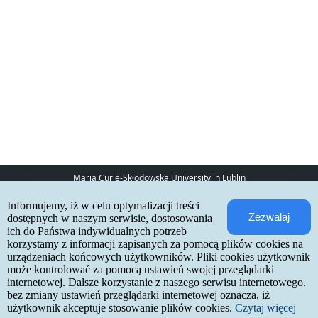
Maria Curie-Skłodowska University in Lublin
pl. Marii Curie-Skłodowskiej 5
Informujemy, iż w celu optymalizacji treści
20-031 Lublin
Zezwalaj
www:
http://umcs.pl
dostępnych w naszym serwisie, dostosowania
ich do Państwa indywidualnych potrzeb
Internetowa Rekrutacja Kandydatów
korzystamy z informacji zapisanych za pomocą plików cookies na
urządzeniach końcowych użytkowników. Pliki cookies użytkownik
IRK 1.21.3 (6bf78478) :: 2026-06-17
może kontrolować za pomocą ustawień swojej przeglądarki
site map
internetowej. Dalsze korzystanie z naszego serwisu internetowego,
accessibility declaration
contact
bez zmiany ustawień przeglądarki internetowej oznacza, iż
użytkownik akceptuje stosowanie plików cookies.
Czytaj więcej