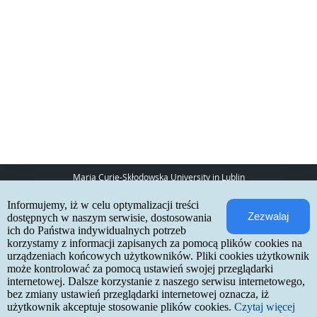
Maria Curie-Skłodowska University in Lublin
pl. Marii Curie-Skłodowskiej 5
Informujemy, iż w celu optymalizacji treści
20-031 Lublin
Zezwalaj
www:
http://umcs.pl
dostępnych w naszym serwisie, dostosowania
ich do Państwa indywidualnych potrzeb
Internetowa Rekrutacja Kandydatów
korzystamy z informacji zapisanych za pomocą plików cookies na
urządzeniach końcowych użytkowników. Pliki cookies użytkownik
IRK 1.21.3 (6bf78478) :: 2026-06-17
może kontrolować za pomocą ustawień swojej przeglądarki
site map
internetowej. Dalsze korzystanie z naszego serwisu internetowego,
accessibility declaration
contact
bez zmiany ustawień przeglądarki internetowej oznacza, iż
użytkownik akceptuje stosowanie plików cookies.
Czytaj więcej