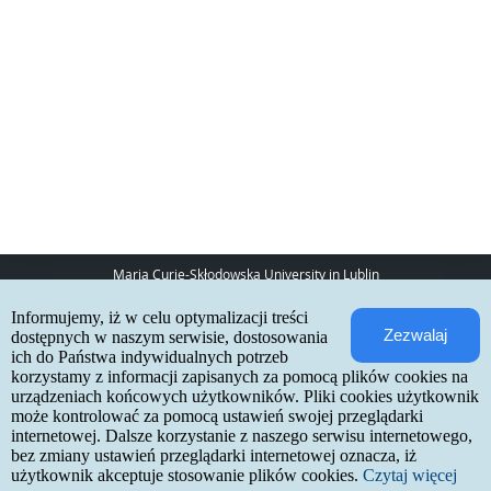
Maria Curie-Skłodowska University in Lublin
pl. Marii Curie-Skłodowskiej 5
Informujemy, iż w celu optymalizacji treści
20-031 Lublin
Zezwalaj
www:
http://umcs.pl
dostępnych w naszym serwisie, dostosowania
ich do Państwa indywidualnych potrzeb
Internetowa Rekrutacja Kandydatów
korzystamy z informacji zapisanych za pomocą plików cookies na
urządzeniach końcowych użytkowników. Pliki cookies użytkownik
IRK 1.21.3 (6bf78478) :: 2026-06-17
może kontrolować za pomocą ustawień swojej przeglądarki
site map
internetowej. Dalsze korzystanie z naszego serwisu internetowego,
accessibility declaration
contact
bez zmiany ustawień przeglądarki internetowej oznacza, iż
użytkownik akceptuje stosowanie plików cookies.
Czytaj więcej