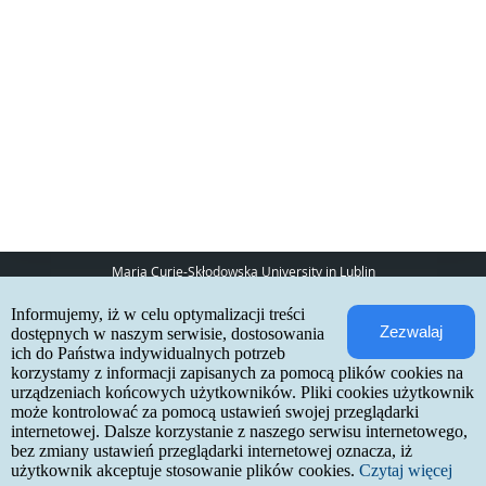
Maria Curie-Skłodowska University in Lublin
pl. Marii Curie-Skłodowskiej 5
Informujemy, iż w celu optymalizacji treści
20-031 Lublin
Zezwalaj
www:
http://umcs.pl
dostępnych w naszym serwisie, dostosowania
ich do Państwa indywidualnych potrzeb
Internetowa Rekrutacja Kandydatów
korzystamy z informacji zapisanych za pomocą plików cookies na
urządzeniach końcowych użytkowników. Pliki cookies użytkownik
IRK 1.21.3 (6bf78478) :: 2026-06-17
może kontrolować za pomocą ustawień swojej przeglądarki
site map
internetowej. Dalsze korzystanie z naszego serwisu internetowego,
accessibility declaration
contact
bez zmiany ustawień przeglądarki internetowej oznacza, iż
użytkownik akceptuje stosowanie plików cookies.
Czytaj więcej