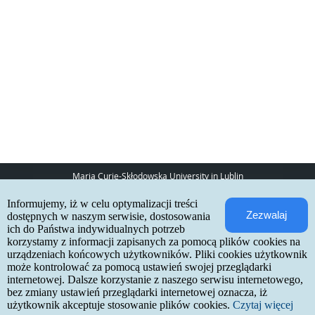
Maria Curie-Skłodowska University in Lublin
pl. Marii Curie-Skłodowskiej 5
Informujemy, iż w celu optymalizacji treści
20-031 Lublin
Zezwalaj
www:
http://umcs.pl
dostępnych w naszym serwisie, dostosowania
ich do Państwa indywidualnych potrzeb
Internetowa Rekrutacja Kandydatów
korzystamy z informacji zapisanych za pomocą plików cookies na
urządzeniach końcowych użytkowników. Pliki cookies użytkownik
IRK 1.21.3 (6bf78478) :: 2026-06-17
może kontrolować za pomocą ustawień swojej przeglądarki
site map
internetowej. Dalsze korzystanie z naszego serwisu internetowego,
accessibility declaration
contact
bez zmiany ustawień przeglądarki internetowej oznacza, iż
użytkownik akceptuje stosowanie plików cookies.
Czytaj więcej