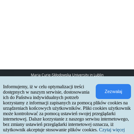
Maria Curie-Skłodowska University in Lublin
pl. Marii Curie-Skłodowskiej 5
Informujemy, iż w celu optymalizacji treści
20-031 Lublin
Zezwalaj
www:
http://umcs.pl
dostępnych w naszym serwisie, dostosowania
ich do Państwa indywidualnych potrzeb
Internetowa Rekrutacja Kandydatów
korzystamy z informacji zapisanych za pomocą plików cookies na
urządzeniach końcowych użytkowników. Pliki cookies użytkownik
IRK 1.21.3 (6bf78478) :: 2026-06-17
może kontrolować za pomocą ustawień swojej przeglądarki
site map
internetowej. Dalsze korzystanie z naszego serwisu internetowego,
accessibility declaration
contact
bez zmiany ustawień przeglądarki internetowej oznacza, iż
użytkownik akceptuje stosowanie plików cookies.
Czytaj więcej