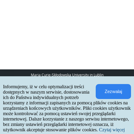
Maria Curie-Skłodowska University in Lublin
pl. Marii Curie-Skłodowskiej 5
Informujemy, iż w celu optymalizacji treści
20-031 Lublin
Zezwalaj
www:
http://umcs.pl
dostępnych w naszym serwisie, dostosowania
ich do Państwa indywidualnych potrzeb
Internetowa Rekrutacja Kandydatów
korzystamy z informacji zapisanych za pomocą plików cookies na
urządzeniach końcowych użytkowników. Pliki cookies użytkownik
IRK 1.21.3 (6bf78478) :: 2026-06-17
może kontrolować za pomocą ustawień swojej przeglądarki
site map
internetowej. Dalsze korzystanie z naszego serwisu internetowego,
accessibility declaration
contact
bez zmiany ustawień przeglądarki internetowej oznacza, iż
użytkownik akceptuje stosowanie plików cookies.
Czytaj więcej