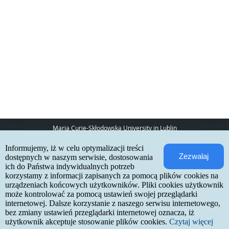
Maria Curie-Skłodowska University in Lublin
pl. Marii Curie-Skłodowskiej 5
Informujemy, iż w celu optymalizacji treści
20-031 Lublin
Zezwalaj
www:
http://umcs.pl
dostępnych w naszym serwisie, dostosowania
ich do Państwa indywidualnych potrzeb
Internetowa Rekrutacja Kandydatów
korzystamy z informacji zapisanych za pomocą plików cookies na
urządzeniach końcowych użytkowników. Pliki cookies użytkownik
IRK 1.21.3 (6bf78478) :: 2026-06-17
może kontrolować za pomocą ustawień swojej przeglądarki
site map
internetowej. Dalsze korzystanie z naszego serwisu internetowego,
accessibility declaration
contact
bez zmiany ustawień przeglądarki internetowej oznacza, iż
użytkownik akceptuje stosowanie plików cookies.
Czytaj więcej