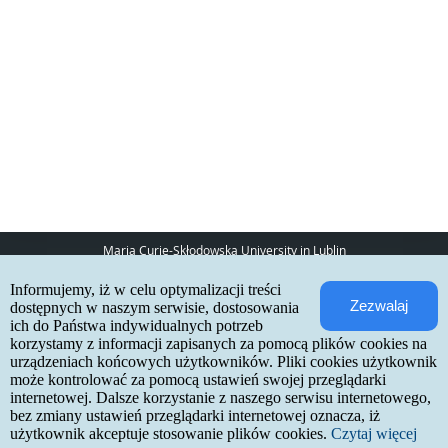
Maria Curie-Skłodowska University in Lublin
pl. Marii Curie-Skłodowskiej 5
Informujemy, iż w celu optymalizacji treści
20-031 Lublin
Zezwalaj
www:
http://umcs.pl
dostępnych w naszym serwisie, dostosowania
ich do Państwa indywidualnych potrzeb
Internetowa Rekrutacja Kandydatów
korzystamy z informacji zapisanych za pomocą plików cookies na
urządzeniach końcowych użytkowników. Pliki cookies użytkownik
IRK 1.21.3 (6bf78478) :: 2026-06-17
może kontrolować za pomocą ustawień swojej przeglądarki
site map
internetowej. Dalsze korzystanie z naszego serwisu internetowego,
accessibility declaration
contact
bez zmiany ustawień przeglądarki internetowej oznacza, iż
użytkownik akceptuje stosowanie plików cookies.
Czytaj więcej