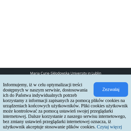
Maria Curie-Skłodowska University in Lublin
pl. Marii Curie-Skłodowskiej 5
Informujemy, iż w celu optymalizacji treści
20-031 Lublin
Zezwalaj
www:
http://umcs.pl
dostępnych w naszym serwisie, dostosowania
ich do Państwa indywidualnych potrzeb
Internetowa Rekrutacja Kandydatów
korzystamy z informacji zapisanych za pomocą plików cookies na
urządzeniach końcowych użytkowników. Pliki cookies użytkownik
IRK 1.21.3 (6bf78478) :: 2026-06-17
może kontrolować za pomocą ustawień swojej przeglądarki
site map
internetowej. Dalsze korzystanie z naszego serwisu internetowego,
accessibility declaration
contact
bez zmiany ustawień przeglądarki internetowej oznacza, iż
użytkownik akceptuje stosowanie plików cookies.
Czytaj więcej