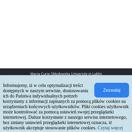
Maria Curie-Skłodowska University in Lublin
pl. Marii Curie-Skłodowskiej 5
Informujemy, iż w celu optymalizacji treści
20-031 Lublin
Zezwalaj
www:
http://umcs.pl
dostępnych w naszym serwisie, dostosowania
ich do Państwa indywidualnych potrzeb
Internetowa Rekrutacja Kandydatów
korzystamy z informacji zapisanych za pomocą plików cookies na
urządzeniach końcowych użytkowników. Pliki cookies użytkownik
IRK 1.21.3 (6bf78478) :: 2026-06-17
może kontrolować za pomocą ustawień swojej przeglądarki
site map
internetowej. Dalsze korzystanie z naszego serwisu internetowego,
accessibility declaration
contact
bez zmiany ustawień przeglądarki internetowej oznacza, iż
użytkownik akceptuje stosowanie plików cookies.
Czytaj więcej