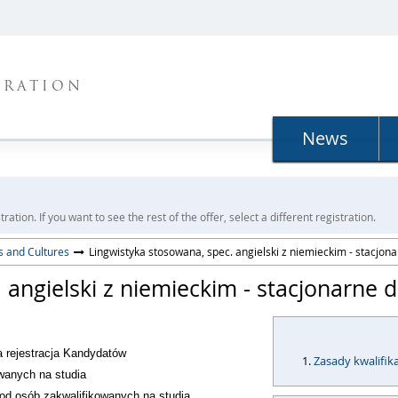
TRATION
News
ration. If you want to see the rest of the offer, select a different registration.
s and Cultures
Lingwistyka stosowana, spec. angielski z niemieckim - stacjon
 angielski z niemieckim - stacjonarne 
a rejestracja Kandydatów
Zasady kwalifika
owanych na studia
d osób zakwalifikowanych na studia