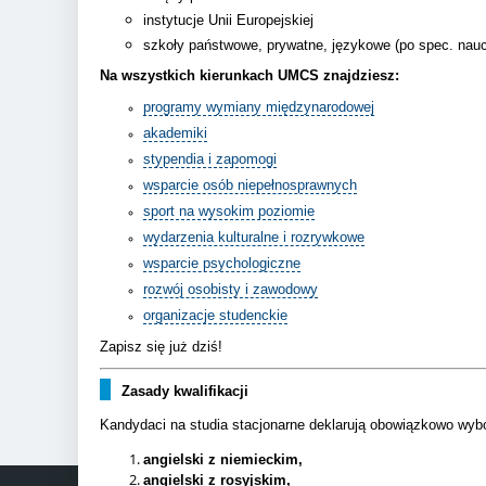
instytucje Unii Europejskiej
szkoły państwowe, prywatne, językowe (po spec. nauc
Na wszystkich kierunkach UMCS znajdziesz:
programy wymiany międzynarodowej
akademiki
stypendia i zapomogi
wsparcie osób niepełnosprawnych
sport na wysokim poziomie
wydarzenia kulturalne i rozrywkowe
wsparcie psychologiczne
rozwój osobisty i zawodowy
organizacje studenckie
Zapisz się już dziś!
Zasady kwalifikacji
Kandydaci na studia stacjonarne deklarują obowiązkowo wyb
angielski z niemieckim,
angielski z rosyjskim,