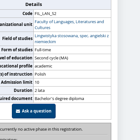
Details
Code
FIL_LAN_S2
Faculty of Languages, Literatures and
anizational unit
Cultures
Lingwistyka stosowana, spec. angielski z
Field of studies
niemieckim
Form of studies
Full-time
vel of education
Second cycle (MA)
cational profile
academic
) of instruction
Polish
Admission limit
10
Duration
2 lata
uired document
Bachelor's degree diploma
Ask a question
 currently no active phase in this registration.
istration: