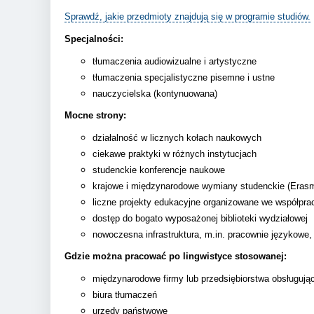
Sprawdź, jakie przedmioty znajdują się w programie studiów.
Specjalności:
tłumaczenia audiowizualne i artystyczne
tłumaczenia specjalistyczne pisemne i ustne
nauczycielska (kontynuowana)
Mocne strony:
działalność w licznych kołach naukowych
ciekawe praktyki w różnych instytucjach
studenckie konferencje naukowe
krajowe i międzynarodowe wymiany studenckie (Era
liczne projekty edukacyjne organizowane we współpra
dostęp do bogato wyposażonej biblioteki wydziałowej
nowoczesna infrastruktura, m.in. pracownie językowe,
Gdzie można pracować po lingwistyce stosowanej:
międzynarodowe firmy lub przedsiębiorstwa obsługują
biura tłumaczeń
urzędy państwowe