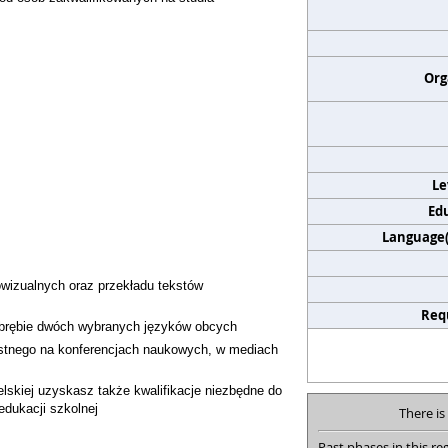
Org
Le
Edu
Language(s
wizualnych oraz przekładu tekstów
Req
obrębie dwóch wybranych języków obcych
stnego na konferencjach naukowych, w mediach
lskiej uzyskasz także kwalifikacje niezbędne do
dukacji szkolnej
There is
Past phases in this reg