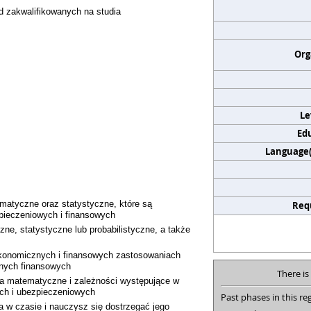
 zakwalifikowanych na studia
Org
Le
Edu
Language(s
ematyczne oraz statystyczne, które są
Req
pieczeniowych i finansowych
ne, statystyczne lub probabilistyczne, a także
konomicznych i finansowych zastosowaniach
nych finansowych
There is
a matematyczne i zależności występujące w
ch i ubezpieczeniowych
Past phases in this reg
a w czasie i nauczysz się dostrzegać jego