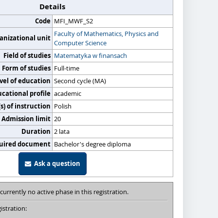
Details
Code
MFI_MWF_S2
Faculty of Mathematics, Physics and
anizational unit
Computer Science
Field of studies
Matematyka w finansach
Form of studies
Full-time
vel of education
Second cycle (MA)
cational profile
academic
) of instruction
Polish
Admission limit
20
Duration
2 lata
uired document
Bachelor's degree diploma
Ask a question
 currently no active phase in this registration.
istration: