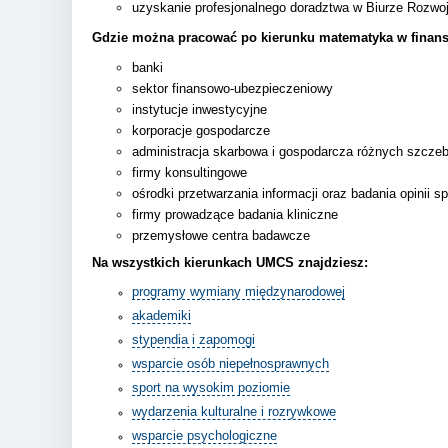
uzyskanie profesjonalnego doradztwa w Biurze Rozw
Gdzie można pracować po kierunku matematyka w finan
banki
sektor finansowo-ubezpieczeniowy
instytucje inwestycyjne
korporacje gospodarcze
administracja skarbowa i gospodarcza różnych szczeb
firmy konsultingowe
ośrodki przetwarzania informacji oraz badania opinii 
firmy prowadzące badania kliniczne
przemysłowe centra badawcze
Na wszystkich kierunkach UMCS znajdziesz:
programy wymiany międzynarodowej
akademiki
stypendia i zapomogi
wsparcie osób niepełnosprawnych
sport na wysokim poziomie
wydarzenia kulturalne i rozrywkowe
wsparcie psychologiczne