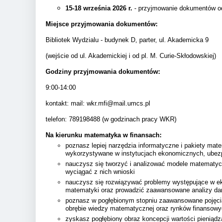
15-18 września 2026 r.
- przyjmowanie dokumentów od
Miejsce przyjmowania dokumentów:
Bibliotek Wydzialu - budynek D, parter, ul. Akademicka 9
(wejście od ul. Akademickiej i od pl. M. Curie-Skłodowskiej)
Godziny przyjmowania dokumentów:
9:00-14:00
kontakt: mail: wkr.mfi@mail.umcs.pl
telefon: 789198488 (w godzinach pracy WKR)
Na kierunku matematyka w finansach:
poznasz lepiej narzędzia informatyczne i pakiety mat
wykorzystywane w instytucjach ekonomicznych, ubez
nauczysz się tworzyć i analizować modele matematycz
wyciągać z nich wnioski
nauczysz się rozwiązywać problemy występujące w e
matematyki oraz prowadzić zaawansowane analizy da
poznasz w pogłębionym stopniu zaawansowane pojęci
obrębie wiedzy matematycznej oraz rynków finansowy
zyskasz pogłębiony obraz koncepcji wartości pieniądz