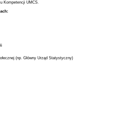
oju Kompetencji UMCS.
sach:
li
społecznej (np. Główny Urząd Statystyczny)