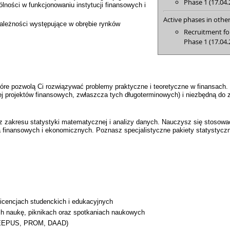
Phase 1 (17.04.
ości w funkcjonowaniu instytucji finansowych i
Active phases in other
ależności występujące w obrębie rynków
Recruitment fo
Phase 1 (17.04.
:
re pozwolą Ci rozwiązywać problemy praktyczne i teoretyczne w finansach.
ącej projektów finansowych, zwłaszcza tych długoterminowych) i niezbędną d
 zakresu statystyki matematycznej i analizy danych. Nauczysz się stosowa
 finansowych i ekonomicznych. Poznasz specjalistyczne pakiety statystyczne
licencjach studenckich i edukacyjnych
ch naukę, piknikach oraz spotkaniach naukowych
 CEEPUS, PROM, DAAD)