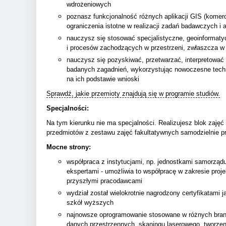
wdrożeniowych
poznasz funkcjonalność różnych aplikacji GIS (komer
ograniczenia istotne w realizacji zadań badawczych i 
nauczysz się stosować specjalistyczne, geoinformatyc
i procesów zachodzących w przestrzeni, zwłaszcza w
nauczysz się pozyskiwać, przetwarzać, interpretować
badanych zagadnień, wykorzystując nowoczesne techn
na ich podstawie wnioski
Sprawdź, jakie przemioty znajdują się w programie studiów.
Specjalności:
Na tym kierunku nie ma specjalności. Realizujesz blok zajęć 
przedmiotów z zestawu zajęć fakultatywnych samodzielnie pr
Mocne strony:
współpraca z instytucjami, np. jednostkami samorządu 
ekspertami - umożliwia to współpracę w zakresie proje
przyszłymi pracodawcami
wydział został wielokrotnie nagrodzony certyfikatami 
szkół wyższych
najnowsze oprogramowanie stosowane w różnych bran
danych przestrzennych, skaningu laserowego, tworzeni