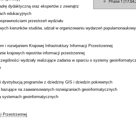
Phase 1 (17.04.
adrę dydaktyczną oraz ekspertów z zewnątrz
tach edukacyjnych
osprawnościami przestrzeń wydziału
wych kierunków studiów, udział w organizowaniu wydarzeń popularnonaukowy
i rozwijaniem Krajowej Infrastruktury Informacji Przestrzennej
nie krajowych rejestrów informacji przestrzennej
czególności wydziały realizujące zadania w oparciu o systemy geoinformatyc
e
i dystrybucją programów z dziedziny GIS i dziedzin pokrewnych
gi bazujące na zaawansowanych rozwiązaniach geoinformatycznych
 na systemach geoinformatycznych
i Przestrzennej