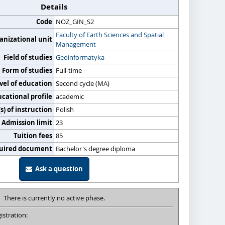
Details
Code
NOZ_GIN_S2
Faculty of Earth Sciences and Spatial
anizational unit
Management
Field of studies
Geoinformatyka
Form of studies
Full-time
vel of education
Second cycle (MA)
cational profile
academic
) of instruction
Polish
Admission limit
23
Tuition fees
85
uired document
Bachelor's degree diploma
Ask a question
There is currently no active phase.
istration: