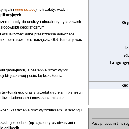
cyjnych i
open source
), ich zalety, wady i
aplikacyjnych
zne metody do analizy i charakterystyki zjawisk
Org
 środowisku geograficznym
 i wizualizować dane przestrzenne dotyczące
iki pomiarowe oraz narzędzia GIS, formułujować
Le
Edu
Language(s
obligatoryjnych, a następnie przez wybór
ojektujesz swoją ścieżkę kształcenia.
Req
terytorialnego oraz z przedstawicielami biznesu i
któw studenckich i nawiązania relacji z
jakości kształcenia oraz wyróżnieniami w rankingu
żach gospodarki (np. systemy przetwarzania
Past phases in this reg
a aplikacji)