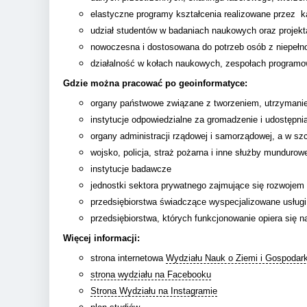
elastyczne programy kształcenia realizowane przez k
udział studentów w badaniach naukowych oraz projek
nowoczesna i dostosowana do potrzeb osób z niepełn
działalność w kołach naukowych, zespołach programo
Gdzie można pracować po geoinformatyce:
organy państwowe związane z tworzeniem, utrzymaniem 
instytucje odpowiedzialne za gromadzenie i udostępnia
organy administracji rządowej i samorządowej, a w sz
wojsko, policja, straż pożarna i inne służby mundurow
instytucje badawcze
jednostki sektora prywatnego zajmujące się rozwojem 
przedsiębiorstwa świadczące wyspecjalizowane usłu
przedsiębiorstwa, których funkcjonowanie opiera się
Więcej informacji:
strona internetowa
Wydziału Nauk o Ziemi i Gospodark
strona wydziału na Facebooku
Strona Wydziału na Instagramie