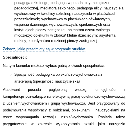
pedagoga szkolnego, pedagoga w poradni psychologiczno-
pedagogicznej, mediatora szkolnego, pedagoga ulicy, nauczyciela
wychowawcy w świetlicy szkolnej, nauczyciela w placówkach
pozaszkolnych; wychowawcy w placówkach oświatowych,
wsparcia dziennego, wychowawczych, opiekuńczych oraz
instytucjach pieczy zastępczej; animatora czasu wolnego
młodzieży; opiekunki w żłobku/ klubie dziecięcym; asystenta
rodziny; koordynatora rodzinnej pieczy zastępczej
Zobacz, jakie przedmioty są w programie studiów.
Specjalności:
Na tym kierunku możesz wybrać jedną z dwóch specjalności:
Specjalność pedagogika opiekuńczo-wychowawcza z
arteterapią
(specjalność nauczycielska)
Absolwent posiada pogłębioną wiedzę, umiejętności i
kompetencje pozwalające na efektywną pracę opiekuńczo-wychowawczą
z uczniem/wychowankiem i grupą wychowawczą. Jest przygotowany do
podejmowania współpracy z rodzicami, opiekunami i nauczycielami na
rzecz wspomagania rozwoju ucznia/wychowanka. Posiada także
przygotowanie w zakresie wykorzystania sztuki jako narzędzia