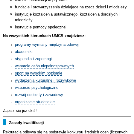
fundacje i stowarzyszenia działające na rzecz dzieci i młodzieży
instytucje kształcenia ustawicznego, kształcenia dorosłych i
młodzieży
instytucje pomocy społecznej
Na wszystkich kierunkach UMCS znajdziesz:
programy wymiany międzynarodowej
akademiki
stypendia i zapomogi
wsparcie osób niepełnosprawnych
sport na wysokim poziomie
wydarzenia kulturalne i rozrywkowe
wsparcie psychologiczne
rozwój osobisty i zawodowy
organizacje studenckie
Zapisz się już dziś!
Zasady kwalifikacji
Rekrutacja odbywa się na podstawie konkursu średnich ocen (liczonych