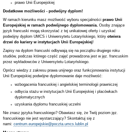
prawo Unii Europejskiej
Dodatkowe możliwości - podwójny dyplom!
W ramach kierunku masz możliwość wyboru specjalności
prawo Unii
Europejskiej w ramach podwójnego dyplomowania.
Osoby znające
język francuski mogą skorzystać z tej unikatowej oferty i uzyskać
podwójny dyplom UMCS i Uniwersytetu Lotaryńskiego, który
otwiera
drzwi do kariery w instytucjach Unii Europejskiej
!
Zapisy na dyplom francuski odbywają się na początku drugiego roku
studiów, podczas którego część zajęć prowadzona jest w jęz. francuskim
przez wykładowców z Uniwersytetu Lotaryńskiego.
Oprócz wiedzy z zakresu prawa unijnego oraz funkcjonowania instytucji
Unii Europejskiej podwójne dyplomowanie daje możliwość:
wzbogacenia francuskiej i angielskiej terminologii prawniczej
odbycia stażu w instytucjach Unii Europejskiej i placówkach
dyplomatycznych
uzyskania dyplomu francuskiej uczelni
Nie znasz języka francuskiego? Obawiasz się, że Twój poziom jęz.
francuskiego nie jest wystarczający? Skontaktuj się z
nami:
centrum.europejskie@poczta.umcs.lublin.pl