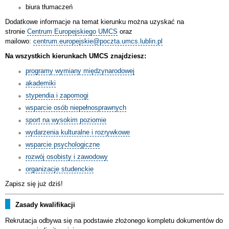
biura tłumaczeń
Dodatkowe informacje na temat kierunku można uzyskać na
stronie
Centrum Europejskiego UMCS
oraz
mailowo:
centrum.europejskie@poczta.umcs.lublin.pl
Na wszystkich kierunkach UMCS znajdziesz:
programy wymiany międzynarodowej
akademiki
stypendia i zapomogi
wsparcie osób niepełnosprawnych
sport na wysokim poziomie
wydarzenia kulturalne i rozrywkowe
wsparcie psychologiczne
rozwój osobisty i zawodowy
organizacje studenckie
Zapisz się już dziś!
Zasady kwalifikacji
Rekrutacja odbywa się na podstawie złożonego kompletu dokumentów do