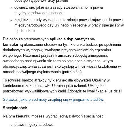
udostępniające ww. akty prawne
dowiesz się, jakie są zasady stosowania norm prawa
międzynarodowego i unijnego
zgłębisz metody wykładni oraz relacje prawa krajowego do prawa
międzynarodowego czy unijnego niezbędne w pracy specjalisty w
tej dziedzinie
Dla osób zainteresowanych
aplikacją dyplomatyczno-
konsularną
ukończenie studiów na tym kierunku będzie, po spełnieniu
dodatkowych wymogów, swoistym przygotowaniem do egzaminu
wstępnego. Natomiast przyszli
tłumacze
zdobędą umiejętność
swobodnego posługiwania się terminologią specjalistyczną, w tym
obcojęzyczną, zwłaszcza jeśli skorzystają z możliwości kształcenia w
ramach podwójnego dyplomowania (patrz niżej).
To również bardzo atrakcyjny kierunek dla
obywateli Ukrainy
w
kontekście rozszerzenia UE. Ukraina jako członek UE będzie
potrzebować wykwalifikowanych kadr! Zdobądź te kwalifikacje już dziś!
Sprawdź, jakie przedmioty znajdują się w programie studiów.
Specjalności:
Na tym kierunku możesz wybrać jedną z dwóch specjalności:
prawo międzynarodowe