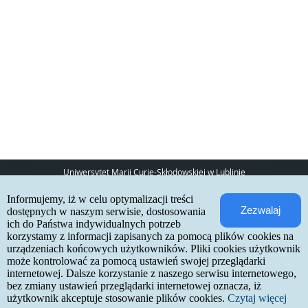
Uniwersytet Marii Curie-Skłodowskiej w Lublinie
pl. Marii Curie-Skłodowskiej 5
Informujemy, iż w celu optymalizacji treści
20-031 Lublin
Zezwalaj
www:
http://umcs.pl
dostępnych w naszym serwisie, dostosowania
ich do Państwa indywidualnych potrzeb
Internetowa Rekrutacja Kandydatów
korzystamy z informacji zapisanych za pomocą plików cookies na
urządzeniach końcowych użytkowników. Pliki cookies użytkownik
IRK 1.21.3 (6bf78478) :: 2026-06-17
może kontrolować za pomocą ustawień swojej przeglądarki
mapa strony
internetowej. Dalsze korzystanie z naszego serwisu internetowego,
deklaracja dostępności
kontakt
bez zmiany ustawień przeglądarki internetowej oznacza, iż
użytkownik akceptuje stosowanie plików cookies.
Czytaj więcej