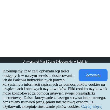
Uniwersytet Marii Curie-Skłodowskiej w Lublinie
pl. Marii Curie-Skłodowskiej 5
Informujemy, iż w celu optymalizacji treści
20-031 Lublin
Zezwalaj
www:
http://umcs.pl
dostępnych w naszym serwisie, dostosowania
ich do Państwa indywidualnych potrzeb
Internetowa Rekrutacja Kandydatów
korzystamy z informacji zapisanych za pomocą plików cookies na
urządzeniach końcowych użytkowników. Pliki cookies użytkownik
IRK 1.21.3 (6bf78478) :: 2026-06-17
może kontrolować za pomocą ustawień swojej przeglądarki
mapa strony
internetowej. Dalsze korzystanie z naszego serwisu internetowego,
deklaracja dostępności
kontakt
bez zmiany ustawień przeglądarki internetowej oznacza, iż
użytkownik akceptuje stosowanie plików cookies.
Czytaj więcej