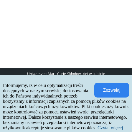
Uniwersytet Marii Curie-Skłodowskiej w Lublinie
pl. Marii Curie-Skłodowskiej 5
Informujemy, iż w celu optymalizacji treści
20-031 Lublin
Zezwalaj
www:
http://umcs.pl
dostępnych w naszym serwisie, dostosowania
ich do Państwa indywidualnych potrzeb
Internetowa Rekrutacja Kandydatów
korzystamy z informacji zapisanych za pomocą plików cookies na
urządzeniach końcowych użytkowników. Pliki cookies użytkownik
IRK 1.21.3 (6bf78478) :: 2026-06-17
może kontrolować za pomocą ustawień swojej przeglądarki
mapa strony
internetowej. Dalsze korzystanie z naszego serwisu internetowego,
deklaracja dostępności
kontakt
bez zmiany ustawień przeglądarki internetowej oznacza, iż
użytkownik akceptuje stosowanie plików cookies.
Czytaj więcej