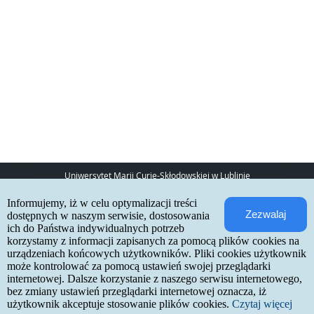
Uniwersytet Marii Curie-Skłodowskiej w Lublinie
pl. Marii Curie-Skłodowskiej 5
Informujemy, iż w celu optymalizacji treści
20-031 Lublin
Zezwalaj
www:
http://umcs.pl
dostępnych w naszym serwisie, dostosowania
ich do Państwa indywidualnych potrzeb
Internetowa Rekrutacja Kandydatów
korzystamy z informacji zapisanych za pomocą plików cookies na
urządzeniach końcowych użytkowników. Pliki cookies użytkownik
IRK 1.21.3 (6bf78478) :: 2026-06-17
może kontrolować za pomocą ustawień swojej przeglądarki
mapa strony
internetowej. Dalsze korzystanie z naszego serwisu internetowego,
deklaracja dostępności
kontakt
bez zmiany ustawień przeglądarki internetowej oznacza, iż
użytkownik akceptuje stosowanie plików cookies.
Czytaj więcej