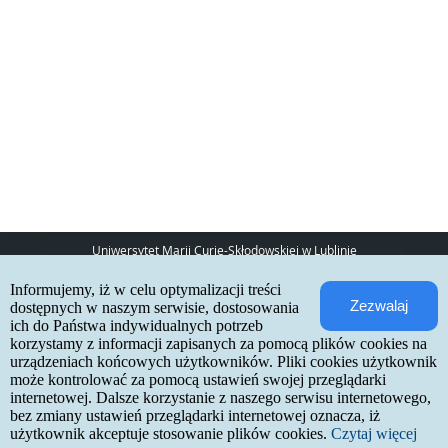
Uniwersytet Marii Curie-Skłodowskiej w Lublinie
pl. Marii Curie-Skłodowskiej 5
Informujemy, iż w celu optymalizacji treści
20-031 Lublin
Zezwalaj
www:
http://umcs.pl
dostępnych w naszym serwisie, dostosowania
ich do Państwa indywidualnych potrzeb
Internetowa Rekrutacja Kandydatów
korzystamy z informacji zapisanych za pomocą plików cookies na
urządzeniach końcowych użytkowników. Pliki cookies użytkownik
IRK 1.21.3 (6bf78478) :: 2026-06-17
może kontrolować za pomocą ustawień swojej przeglądarki
mapa strony
internetowej. Dalsze korzystanie z naszego serwisu internetowego,
deklaracja dostępności
kontakt
bez zmiany ustawień przeglądarki internetowej oznacza, iż
użytkownik akceptuje stosowanie plików cookies.
Czytaj więcej