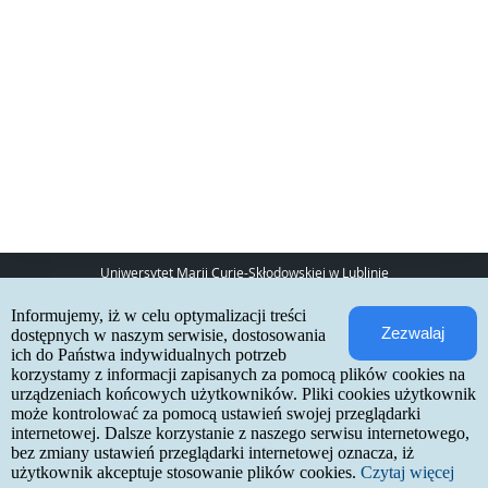
Uniwersytet Marii Curie-Skłodowskiej w Lublinie
pl. Marii Curie-Skłodowskiej 5
Informujemy, iż w celu optymalizacji treści
20-031 Lublin
Zezwalaj
www:
http://umcs.pl
dostępnych w naszym serwisie, dostosowania
ich do Państwa indywidualnych potrzeb
Internetowa Rekrutacja Kandydatów
korzystamy z informacji zapisanych za pomocą plików cookies na
urządzeniach końcowych użytkowników. Pliki cookies użytkownik
IRK 1.21.3 (6bf78478) :: 2026-06-17
może kontrolować za pomocą ustawień swojej przeglądarki
mapa strony
internetowej. Dalsze korzystanie z naszego serwisu internetowego,
deklaracja dostępności
kontakt
bez zmiany ustawień przeglądarki internetowej oznacza, iż
użytkownik akceptuje stosowanie plików cookies.
Czytaj więcej