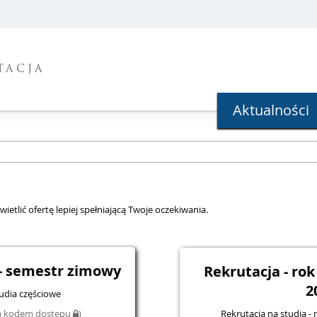
TACJA
Aktualności
ietlić ofertę lepiej spełniającą Twoje oczekiwania.
- semestr zimowy
Rekrutacja - ro
2
tudia częściowe
Rekrutacja na studia -
na kodem dostępu
)