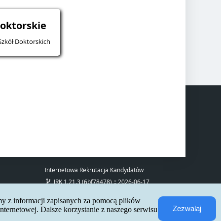
doktorskie
Szkół Doktorskich
Internetowa Rekrutacja Kandydatów
IRK 1.21.3 (6bf78478) :: 2026-06-17
mapa strony
deklaracja dostępności
my z informacji zapisanych za pomocą plików
kontakt
Zezwalaj
ternetowej. Dalsze korzystanie z naszego serwisu