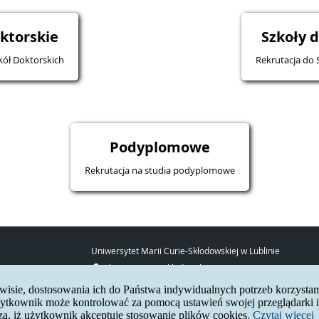
ktorskie
Szkoły 
kół Doktorskich
Rekrutacja do 
Podyplomowe
Rekrutacja na studia podyplomowe
Uniwersytet Marii Curie-Skłodowskiej w Lublinie
pl. Marii Curie-Skłodowskiej 5
20-031 Lublin
erwisie, dostosowania ich do Państwa indywidualnych potrzeb korzysta
www:
http://umcs.pl
tkownik może kontrolować za pomocą ustawień swojej przeglądarki in
za, iż użytkownik akceptuje stosowanie plików cookies.
Czytaj więcej