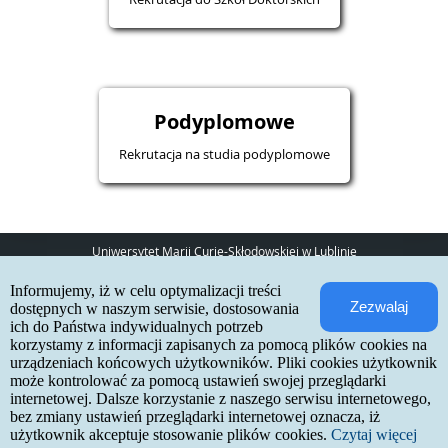
Podyplomowe
Rekrutacja na studia podyplomowe
Uniwersytet Marii Curie-Skłodowskiej w Lublinie
pl. Marii Curie-Skłodowskiej 5
Informujemy, iż w celu optymalizacji treści
20-031 Lublin
Zezwalaj
www:
http://umcs.pl
dostępnych w naszym serwisie, dostosowania
ich do Państwa indywidualnych potrzeb
Internetowa Rekrutacja Kandydatów
korzystamy z informacji zapisanych za pomocą plików cookies na
urządzeniach końcowych użytkowników. Pliki cookies użytkownik
IRK 1.21.3 (6bf78478) :: 2026-06-17
może kontrolować za pomocą ustawień swojej przeglądarki
mapa strony
internetowej. Dalsze korzystanie z naszego serwisu internetowego,
deklaracja dostępności
kontakt
bez zmiany ustawień przeglądarki internetowej oznacza, iż
użytkownik akceptuje stosowanie plików cookies.
Czytaj więcej