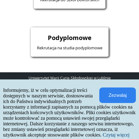
Podyplomowe
Rekrutacja na studia podyplomowe
Uniwersytet Marii Curie-Skłodowskiej w Lublinie
pl. Marii Curie-Skłodowskiej 5
Informujemy, iż w celu optymalizacji treści
20-031 Lublin
Zezwalaj
www:
http://umcs.pl
dostępnych w naszym serwisie, dostosowania
ich do Państwa indywidualnych potrzeb
Internetowa Rekrutacja Kandydatów
korzystamy z informacji zapisanych za pomocą plików cookies na
urządzeniach końcowych użytkowników. Pliki cookies użytkownik
IRK 1.21.3 (6bf78478) :: 2026-06-17
może kontrolować za pomocą ustawień swojej przeglądarki
mapa strony
internetowej. Dalsze korzystanie z naszego serwisu internetowego,
deklaracja dostępności
kontakt
bez zmiany ustawień przeglądarki internetowej oznacza, iż
użytkownik akceptuje stosowanie plików cookies.
Czytaj więcej