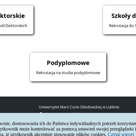
ktorskie
Szkoły 
kół Doktorskich
Rekrutacja do 
Podyplomowe
Rekrutacja na studia podyplomowe
Uniwersytet Marii Curie-Skłodowskiej w Lublinie
pl. Marii Curie-Skłodowskiej 5
20-031 Lublin
erwisie, dostosowania ich do Państwa indywidualnych potrzeb korzysta
www:
http://umcs.pl
tkownik może kontrolować za pomocą ustawień swojej przeglądarki in
za, iż użytkownik akceptuje stosowanie plików cookies.
Czytaj więcej