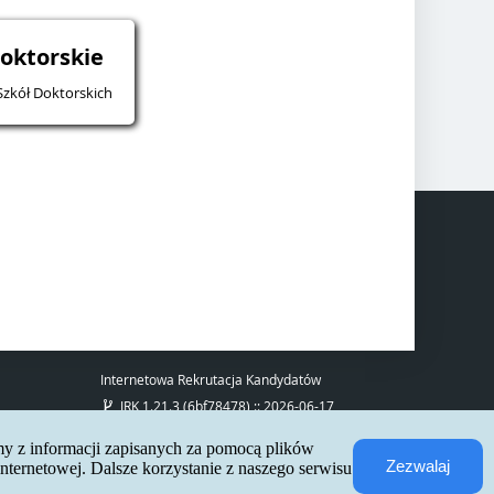
doktorskie
Szkół Doktorskich
Internetowa Rekrutacja Kandydatów
IRK 1.21.3 (6bf78478) :: 2026-06-17
mapa strony
deklaracja dostępności
my z informacji zapisanych za pomocą plików
kontakt
Zezwalaj
ternetowej. Dalsze korzystanie z naszego serwisu