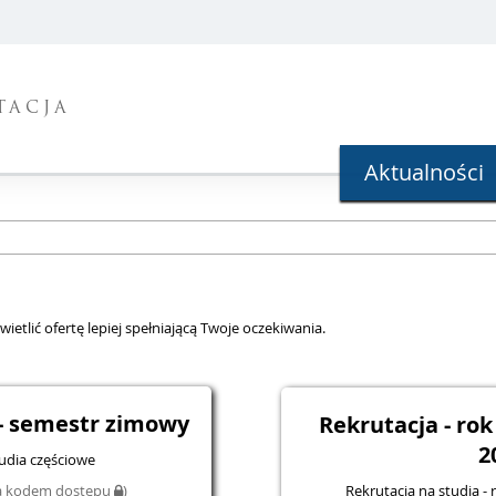
TACJA
Aktualności
ietlić ofertę lepiej spełniającą Twoje oczekiwania.
- semestr zimowy
Rekrutacja - ro
2
tudia częściowe
Rekrutacja na studia -
na kodem dostępu
)