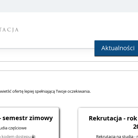
TACJA
Aktualności
ietlić ofertę lepiej spełniającą Twoje oczekiwania.
- semestr zimowy
Rekrutacja - ro
2
tudia częściowe
Rekrutacja na studia -
na kodem dostępu
)