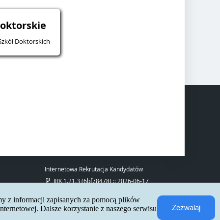
doktorskie
Szkół Doktorskich
Internetowa Rekrutacja Kandydatów
IRK 1.21.3 (6bf78478) :: 2026-06-17
mapa strony
deklaracja dostępności
my z informacji zapisanych za pomocą plików
kontakt
Zezwalaj
ternetowej. Dalsze korzystanie z naszego serwisu