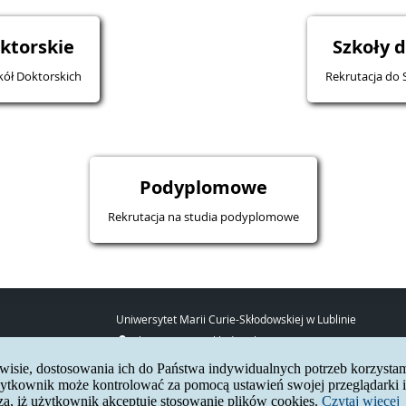
ktorskie
Szkoły 
kół Doktorskich
Rekrutacja do 
Podyplomowe
Rekrutacja na studia podyplomowe
Uniwersytet Marii Curie-Skłodowskiej w Lublinie
pl. Marii Curie-Skłodowskiej 5
20-031 Lublin
erwisie, dostosowania ich do Państwa indywidualnych potrzeb korzysta
www:
http://umcs.pl
tkownik może kontrolować za pomocą ustawień swojej przeglądarki in
za, iż użytkownik akceptuje stosowanie plików cookies.
Czytaj więcej