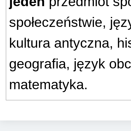
jeden
przedmiot spo
społeczeństwie, język
kultura antyczna, hist
geografia, język ob
matematyka.