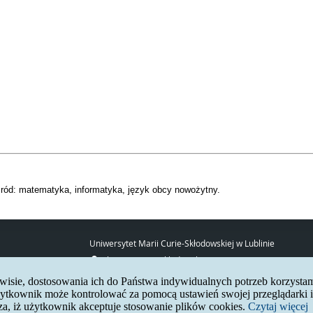
ród: matematyka, informatyka, język obcy nowożytny.
Uniwersytet Marii Curie-Skłodowskiej w Lublinie
pl. Marii Curie-Skłodowskiej 5
20-031 Lublin
erwisie, dostosowania ich do Państwa indywidualnych potrzeb korzysta
www:
http://umcs.pl
tkownik może kontrolować za pomocą ustawień swojej przeglądarki in
za, iż użytkownik akceptuje stosowanie plików cookies.
Czytaj więcej