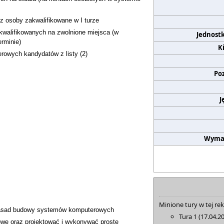
 osoby zakwalifikowane w I turze
zakwalifikowanych na zwolnione miejsca (w
Jednost
erminie)
K
rowych kandydatów z listy (2)
Po
J
Wyma
Minione tury w tej rek
zasad budowy systemów komputerowych
Tura 1 (17.04.2
owe oraz projektować i wykonywać proste