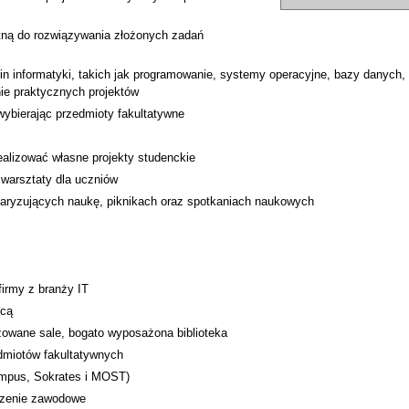
ną do rozwiązywania złożonych zadań
n informatyki, takich jak programowanie, systemy operacyjne, bazy danych, 
nie praktycznych projektów
ybierając przedmioty fakultatywne
alizować własne projekty studenckie
warsztaty dla uczniów
laryzujących naukę, piknikach oraz spotkaniach naukowych
firmy z branży IT
icą
owane sale, bogato wyposażona biblioteka
edmiotów fakultatywnych
mpus, Sokrates i MOST)
czenie zawodowe