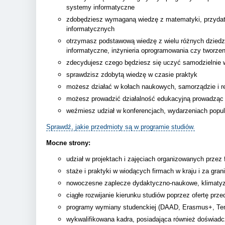
systemy informatyczne
zdobędziesz wymaganą wiedzę z matematyki, przydat
informatycznych
otrzymasz podstawową wiedzę z wielu różnych dziedzi
informatyczne, inżynieria oprogramowania czy tworze
zdecydujesz czego będziesz się uczyć samodzielnie w
sprawdzisz zdobytą wiedzę w czasie praktyk
możesz działać w kołach naukowych, samorządzie i re
możesz prowadzić działalność edukacyjną prowadząc 
weźmiesz udział w konferencjach, wydarzeniach popu
Sprawdź, jakie przedmioty są w programie studiów.
Mocne strony:
udział w projektach i zajęciach organizowanych przez 
staże i praktyki w wiodących firmach w kraju i za gran
nowoczesne zaplecze dydaktyczno-naukowe, klimatyz
ciągłe rozwijanie kierunku studiów poprzez ofertę prz
programy wymiany studenckiej (DAAD, Erasmus+, Te
wykwalifikowana kadra, posiadająca również doświad