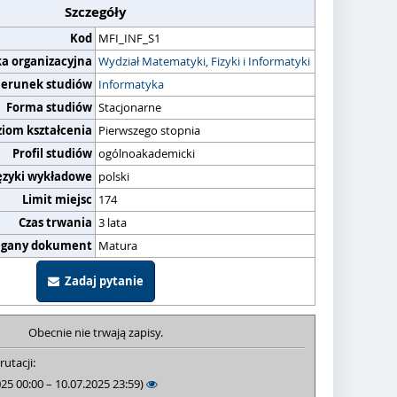
Szczegóły
Kod
MFI_INF_S1
ka organizacyjna
Wydział Matematyki, Fizyki i Informatyki
ierunek studiów
Informatyka
Forma studiów
Stacjonarne
ziom kształcenia
Pierwszego stopnia
Profil studiów
ogólnoakademicki
ęzyki wykładowe
polski
Limit miejsc
174
Czas trwania
3 lata
gany dokument
Matura
Zadaj pytanie
Obecnie nie trwają zapisy.
rutacji:
025 00:00 – 10.07.2025 23:59)