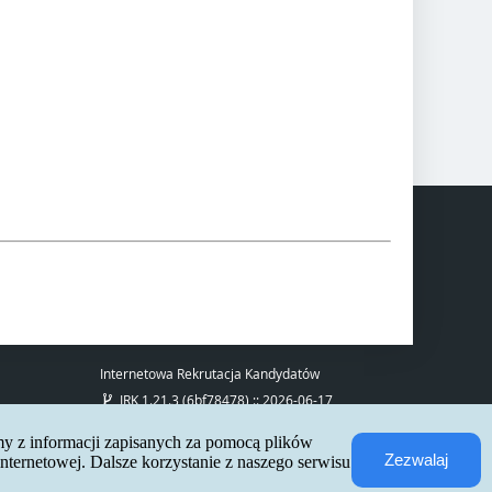
Internetowa Rekrutacja Kandydatów
IRK 1.21.3 (6bf78478) :: 2026-06-17
mapa strony
deklaracja dostępności
my z informacji zapisanych za pomocą plików
kontakt
Zezwalaj
ternetowej. Dalsze korzystanie z naszego serwisu