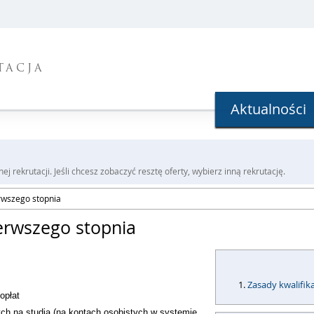
TACJA
Aktualności
j rekrutacji. Jeśli chcesz zobaczyć resztę oferty, wybierz inną rekrutację.
erwszego stopnia
ierwszego stopnia
Zasady kwalifika
opłat
ych na studia (na kontach osobistych w systemie