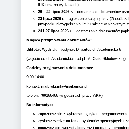
IRK oraz na wydziałach)
20 – 22 lipca 2026 r.
– dostarczanie dokumentów przez
23 lipca 2026 r.
– ogłoszenie kolejnej listy (2) osób 
przypadku niewypełnienia limitu miejsc w pierwszym t
24 i 27 lipca 2026 r.
– dostarczanie dokumentów papie
Miejsce przyjmowania dokumentów:
Bibliotek Wydzialu - budynek D, parter, ul. Akademicka 9
(wejście od ul. Akademickiej i od pl. M. Curie-Skłodowskiej)
Godziny przyjmowania dokumentów:
9:00-14:00
kontakt: mail: wkr.mfi@mail.umcs.pl
telefon: 789198488 (w godzinach pracy WKR)
Na informatyce:
zapoznasz się z wybranymi językami programowania
zyskasz wiedzę na temat systemów operacyjnych i 
nauczysz się tworzyć algorytmy i programy komputer