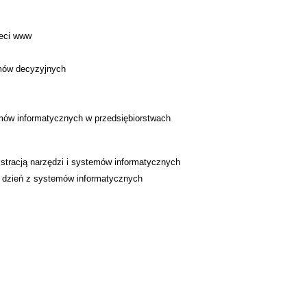
ieci www
emów decyzyjnych
emów informatycznych w przedsiębiorstwach
istracją narzędzi i systemów informatycznych
co dzień z systemów informatycznych