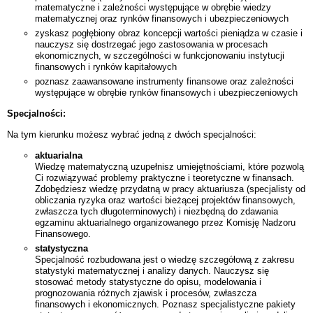
matematyczne i zależności występujące w obrębie wiedzy
matematycznej oraz rynków finansowych i ubezpieczeniowych
zyskasz pogłębiony obraz koncepcji wartości pieniądza w czasie i
nauczysz się dostrzegać jego zastosowania w procesach
ekonomicznych, w szczególności w funkcjonowaniu instytucji
finansowych i rynków kapitałowych
poznasz zaawansowane instrumenty finansowe oraz zależności
występujące w obrębie rynków finansowych i ubezpieczeniowych
Specjalności:
Na tym kierunku możesz wybrać jedną z dwóch specjalności:
aktuarialna
Wiedzę matematyczną uzupełnisz umiejętnościami, które pozwolą
Ci rozwiązywać problemy praktyczne i teoretyczne w finansach.
Zdobędziesz wiedzę przydatną w pracy aktuariusza (specjalisty od
obliczania ryzyka oraz wartości bieżącej projektów finansowych,
zwłaszcza tych długoterminowych) i niezbędną do zdawania
egzaminu aktuarialnego organizowanego przez Komisję Nadzoru
Finansowego.
statystyczna
Specjalność rozbudowana jest o wiedzę szczegółową z zakresu
statystyki matematycznej i analizy danych. Nauczysz się
stosować metody statystyczne do opisu, modelowania i
prognozowania różnych zjawisk i procesów, zwłaszcza
finansowych i ekonomicznych. Poznasz specjalistyczne pakiety