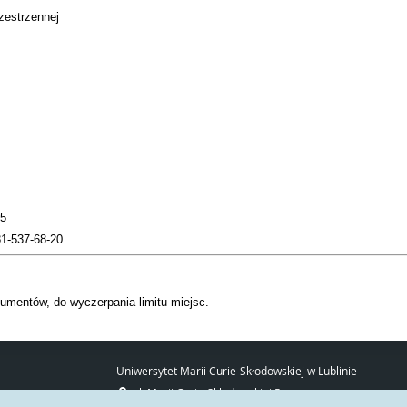
zestrzennej
95
81-537-68-20
umentów, do wyczerpania limitu miejsc.
Uniwersytet Marii Curie-Skłodowskiej w Lublinie
pl. Marii Curie-Skłodowskiej 5