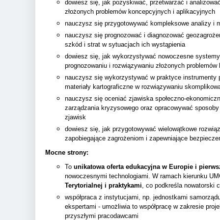
dowiesz się, jak pozyskiwać, przetwarzać i analizowa
złożonych problemów koncepcyjnych i aplikacyjnych
nauczysz się przygotowywać kompleksowe analizy i 
nauczysz się prognozować i diagnozować geozagrożen
szkód i strat w sytuacjach ich wystąpienia
dowiesz się, jak wykorzystywać nowoczesne system
prognozowaniu i rozwiązywaniu złożonych problemów 
nauczysz się wykorzystywać w praktyce instrumenty p
materiały kartograficzne w rozwiązywaniu skompliko
nauczysz się oceniać zjawiska społeczno-ekonomiczne
zarządzania kryzysowego oraz opracowywać sposoby 
zjawisk
dowiesz się, jak przygotowywać wielowątkowe rozwiąz
zapobiegające zagrożeniom i zapewniające bezpiecze
Mocne strony:
To
unikatowa oferta edukacyjna w Europie
i pierw
nowoczesnymi technologiami. W ramach kierunku UM
Terytorialnej i praktykami
, co podkreśla nowatorski c
współpraca z instytucjami, np. jednostkami samorządu 
ekspertami - umożliwia to współpracę w zakresie proje
przyszłymi pracodawcami