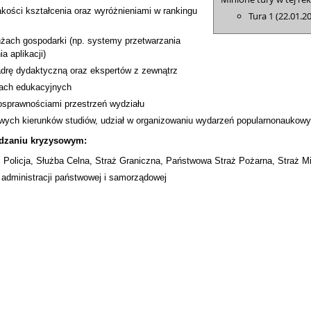
jakości kształcenia oraz wyróżnieniami w rankingu
Tura 1 (22.01.2
żach gospodarki (np. systemy przetwarzania
a aplikacji)
adrę dydaktyczną oraz ekspertów z zewnątrz
tach edukacyjnych
osprawnościami przestrzeń wydziału
wych kierunków studiów, udział w organizowaniu wydarzeń popularnonaukowy
ądzaniu kryzysowym:
, Policja, Służba Celna, Straż Graniczna, Państwowa Straż Pożarna, Straż M
 administracji państwowej i samorządowej