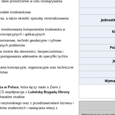
ć dane przestrzenne w celu rozwiązywania
modele środowiskowe
ia, a także określić sposoby minimalizowania
Jednost
y monitorowania komponentów środowiska w
K
koncepcyjnych i aplikacyjnych
omiarowe, techniki geodezyjne i cyfrowe
wanych problemów
Po
 istotne dla obronności, bezpieczeństwa i
postępowania adekwatne do specyfiki tychże
J
ania koncepcyjne, organizacyjne oraz techniczne
ństwo
Wyma
sza w Polsce
, która łączy nauki o Ziemi z
CS współpracuje z
Lubelską Brygadą Obrony
harakter studiów.
terytorialnego oraz z przedstawicielami biznesu i
któw studenckich i nawiązania relacji z
Minione tury w tej rek