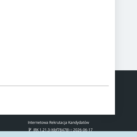
Internetowa Rekrutacja Kandydatów
IRK 1.21.3 (6bf78478) :: 2026-06-17
mapa strony