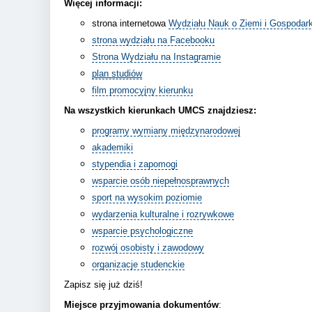
Więcej informacji:
strona internetowa
Wydziału Nauk o Ziemi i Gospodark
strona wydziału na Facebooku
Strona Wydziału na Instagramie
plan studiów
film promocyjny kierunku
Na wszystkich kierunkach UMCS znajdziesz:
programy wymiany międzynarodowej
akademiki
stypendia i zapomogi
wsparcie osób niepełnosprawnych
sport na wysokim poziomie
wydarzenia kulturalne i rozrywkowe
wsparcie psychologiczne
rozwój osobisty i zawodowy
organizacje studenckie
Zapisz się już dziś!
Miejsce przyjmowania dokumentów
: