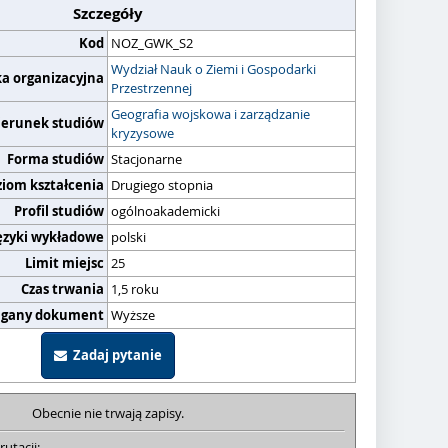
Szczegóły
Kod
NOZ_GWK_S2
Wydział Nauk o Ziemi i Gospodarki
ka organizacyjna
Przestrzennej
Geografia wojskowa i zarządzanie
ierunek studiów
kryzysowe
Forma studiów
Stacjonarne
ziom kształcenia
Drugiego stopnia
Profil studiów
ogólnoakademicki
ęzyki wykładowe
polski
Limit miejsc
25
Czas trwania
1,5 roku
gany dokument
Wyższe
Zadaj pytanie
Obecnie nie trwają zapisy.
rutacji: