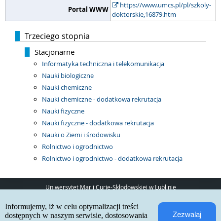
https://www.umcs.pl/pl/szkoly-
Portal WWW
doktorskie,16879.htm
Trzeciego stopnia
Stacjonarne
Informatyka techniczna i telekomunikacja
Nauki biologiczne
Nauki chemiczne
Nauki chemiczne - dodatkowa rekrutacja
Nauki fizyczne
Nauki fizyczne - dodatkowa rekrutacja
Nauki o Ziemi i środowisku
Rolnictwo i ogrodnictwo
Rolnictwo i ogrodnictwo - dodatkowa rekrutacja
Uniwersytet Marii Curie-Skłodowskiej w Lublinie
pl. Marii Curie-Skłodowskiej 5
Informujemy, iż w celu optymalizacji treści
20-031 Lublin
Zezwalaj
www:
http://umcs.pl
dostępnych w naszym serwisie, dostosowania