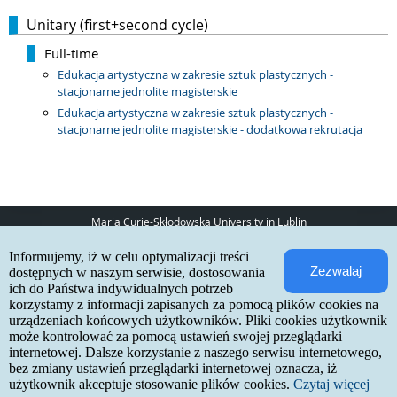
Unitary (first+second cycle)
Full-time
Edukacja artystyczna w zakresie sztuk plastycznych -
stacjonarne jednolite magisterskie
Edukacja artystyczna w zakresie sztuk plastycznych -
stacjonarne jednolite magisterskie - dodatkowa rekrutacja
Maria Curie-Skłodowska University in Lublin
pl. Marii Curie-Skłodowskiej 5
Informujemy, iż w celu optymalizacji treści
20-031 Lublin
Zezwalaj
www:
http://umcs.pl
dostępnych w naszym serwisie, dostosowania
ich do Państwa indywidualnych potrzeb
Internetowa Rekrutacja Kandydatów
korzystamy z informacji zapisanych za pomocą plików cookies na
urządzeniach końcowych użytkowników. Pliki cookies użytkownik
IRK 1.21.3 (6bf78478) :: 2026-06-17
może kontrolować za pomocą ustawień swojej przeglądarki
site map
internetowej. Dalsze korzystanie z naszego serwisu internetowego,
accessibility declaration
contact
bez zmiany ustawień przeglądarki internetowej oznacza, iż
użytkownik akceptuje stosowanie plików cookies.
Czytaj więcej