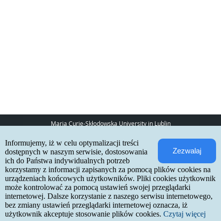
Maria Curie-Skłodowska University in Lublin
pl. Marii Curie-Skłodowskiej 5
Informujemy, iż w celu optymalizacji treści
20-031 Lublin
Zezwalaj
www:
http://umcs.pl
dostępnych w naszym serwisie, dostosowania
ich do Państwa indywidualnych potrzeb
Internetowa Rekrutacja Kandydatów
korzystamy z informacji zapisanych za pomocą plików cookies na
urządzeniach końcowych użytkowników. Pliki cookies użytkownik
IRK 1.21.3 (6bf78478) :: 2026-06-17
może kontrolować za pomocą ustawień swojej przeglądarki
site map
internetowej. Dalsze korzystanie z naszego serwisu internetowego,
accessibility declaration
contact
bez zmiany ustawień przeglądarki internetowej oznacza, iż
użytkownik akceptuje stosowanie plików cookies.
Czytaj więcej