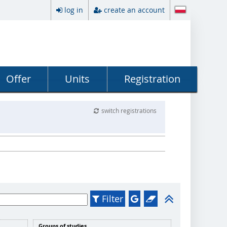
log in
create an account
Offer
Units
Registration
switch registrations
Filter
Groups of studies