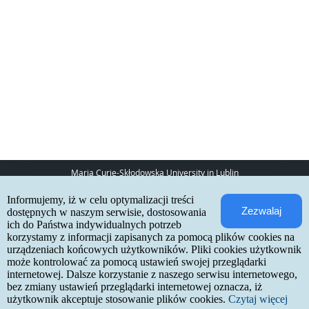
Maria Curie-Skłodowska University in Lublin
pl. Marii Curie-Skłodowskiej 5
Informujemy, iż w celu optymalizacji treści
20-031 Lublin
Zezwalaj
www:
http://umcs.pl
dostępnych w naszym serwisie, dostosowania
ich do Państwa indywidualnych potrzeb
Internetowa Rekrutacja Kandydatów
korzystamy z informacji zapisanych za pomocą plików cookies na
urządzeniach końcowych użytkowników. Pliki cookies użytkownik
IRK 1.21.3 (6bf78478) :: 2026-06-17
może kontrolować za pomocą ustawień swojej przeglądarki
site map
internetowej. Dalsze korzystanie z naszego serwisu internetowego,
accessibility declaration
contact
bez zmiany ustawień przeglądarki internetowej oznacza, iż
użytkownik akceptuje stosowanie plików cookies.
Czytaj więcej