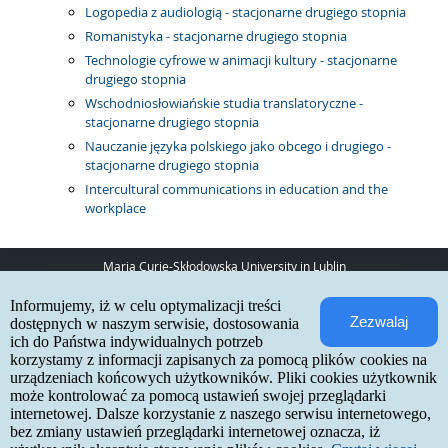
Logopedia z audiologią - stacjonarne drugiego stopnia
Romanistyka - stacjonarne drugiego stopnia
Technologie cyfrowe w animacji kultury - stacjonarne
drugiego stopnia
Wschodniosłowiańskie studia translatoryczne -
stacjonarne drugiego stopnia
Nauczanie języka polskiego jako obcego i drugiego -
stacjonarne drugiego stopnia
Intercultural communications in education and the
workplace
Maria Curie-Skłodowska University in Lublin
pl. Marii Curie-Skłodowskiej 5
Informujemy, iż w celu optymalizacji treści
20-031 Lublin
Zezwalaj
www:
http://umcs.pl
dostępnych w naszym serwisie, dostosowania
ich do Państwa indywidualnych potrzeb
Internetowa Rekrutacja Kandydatów
korzystamy z informacji zapisanych za pomocą plików cookies na
urządzeniach końcowych użytkowników. Pliki cookies użytkownik
IRK 1.21.3 (6bf78478) :: 2026-06-17
może kontrolować za pomocą ustawień swojej przeglądarki
site map
internetowej. Dalsze korzystanie z naszego serwisu internetowego,
accessibility declaration
contact
bez zmiany ustawień przeglądarki internetowej oznacza, iż