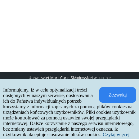
Uniwersytet Marii Curie-Skłodowskiej w Lublinie
pl. Marii Curie-Skłodowskiej 5
Informujemy, iż w celu optymalizacji treści
20-031 Lublin
Zezwalaj
www:
http://umcs.pl
dostępnych w naszym serwisie, dostosowania
ich do Państwa indywidualnych potrzeb
Internetowa Rekrutacja Kandydatów
korzystamy z informacji zapisanych za pomocą plików cookies na
urządzeniach końcowych użytkowników. Pliki cookies użytkownik
IRK 1.21.3 (6bf78478) :: 2026-06-17
może kontrolować za pomocą ustawień swojej przeglądarki
mapa strony
internetowej. Dalsze korzystanie z naszego serwisu internetowego,
deklaracja dostępności
kontakt
bez zmiany ustawień przeglądarki internetowej oznacza, iż
użytkownik akceptuje stosowanie plików cookies.
Czytaj więcej