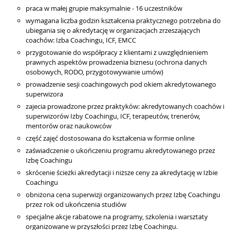
praca w małej grupie maksymalnie - 16 uczestników
wymagana liczba godzin kształcenia praktycznego potrzebna do
ubiegania się o akredytację w organizacjach zrzeszających
coachów: Izba Coachingu, ICF, EMCC
przygotowanie do współpracy z klientami z uwzględnieniem
prawnych aspektów prowadzenia biznesu (ochrona danych
osobowych, RODO, przygotowywanie umów)
prowadzenie sesji coachingowych pod okiem akredytowanego
superwizora
zajecia prowadzone przez praktyków: akredytowanych coachów i
superwizorów Izby Coachingu, ICF, terapeutów, trenerów,
mentorów oraz naukowców
część zajęć dostosowana do kształcenia w formie online
zaświadczenie o ukończeniu programu akredytowanego przez
Izbę Coachingu
skrócenie ścieżki akredytacji i niższe ceny za akredytację w Izbie
Coachingu
obniżona cena superwizji organizowanych przez Izbę Coachingu
przez rok od ukończenia studiów
specjalne akcje rabatowe na programy, szkolenia i warsztaty
organizowane w przyszłości przez Izbę Coachingu.