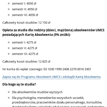
semestr I: 4050 zł
semestr II: 4050 zł
semestr III: 4050 zł
Całkowity koszt studiów: 12 150 zł
Opłata za studia dla rodziny (dzieci, mąż/żona) absolwentów UMCS
posiadających Kartę Absolwenta (5% zniżki):
semestr I: 4275 zł
semestr II: 4275 zł
semestr III: 4275 zł
Całkowity koszt studiów: 12 825 zł
Nr konta do wpłat czesnego: 03 1030 1999 2408 2270 0016 3301
Zapisz się do Programu Absolwent UMCS i zdobądź Kartę Absolwenta
Dla kogo są te studia?
Dla absolwentów studiów wyższych
Dla psychologów, menedżerów wszystkich szczebli,
przedsiębiorców, pracowników działu personalnego, konsultów,
dyrektorów firmy i placówki edukacyjnej, nauczycieli, pedagogów,