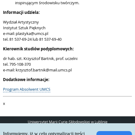
inspirującym środowisku twórczym.
Informacji udziela:
Wydział Artystyczny
Instytut Sztuk Pięknych
e-mail: plastyka@umcs.pl
tel. 81 537-69-24 lub 81 537-69-40
Kierownik studiów podyplomowych:
dr hab. szt. Krzysztof Bartnik, prof. uczelni
tel. 795-108-370
e-mail: krzysztof.bartnik@mail.umcs.pl
Dodatkowe informacje:
Program Absolwent UMCS
x
Uniwersytet Marii Curie-Skłodowskiej w Lublinie
pl. Marii Curie-Skłodowskiej 5
Informujemy, iż w celu optymalizacji treści
20-031 Lublin