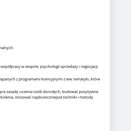
nalnych.
półpracy w zespole, psychologii sprzedaży i negocjacji
zanych z programami licencyjnymi z ww. tematyki, które
ktyce zasady uczenia osób dorosłych, budować pozytywne
olenia, stosować najskuteczniejsze techniki i metody