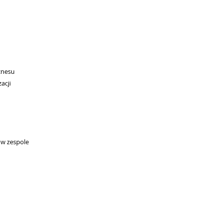
znesu
acji
 w zespole