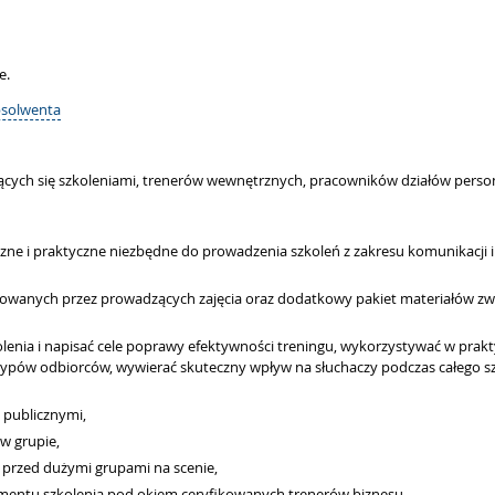
e.
bsolwenta
ących się szkoleniami, trenerów wewnętrznych, pracowników działów perso
 i praktyczne niezbędne do prowadzenia szkoleń z zakresu komunikacji i ws
wanych przez prowadzących zajęcia oraz dodatkowy pakiet materiałów zwią
lenia i napisać cele poprawy efektywności treningu, wykorzystywać w pra
typów odbiorców, wywierać skuteczny wpływ na słuchaczy podczas całego szk
i publicznymi,
 w grupie,
 przed dużymi grupami na scenie,
gmentu szkolenia pod okiem ceryfikowanych trenerów biznesu,