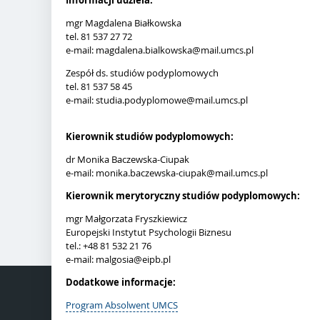
Informacji udziela:
mgr Magdalena Białkowska
tel. 81 537 27 72
e-mail: magdalena.bialkowska@mail.umcs.pl
Zespół ds. studiów podyplomowych
tel. 81 537 58 45
e-mail: studia.podyplomowe@mail.umcs.pl
Kierownik studiów podyplomowych:
dr Monika Baczewska-Ciupak
e-mail: monika.baczewska-ciupak@mail.umcs.pl
Kierownik merytoryczny studiów podyplomowych:
mgr Małgorzata Fryszkiewicz
Europejski Instytut Psychologii Biznesu
tel.: +48 81 532 21 76
e-mail: malgosia@eipb.pl
Dodatkowe informacje:
Program Absolwent UMCS