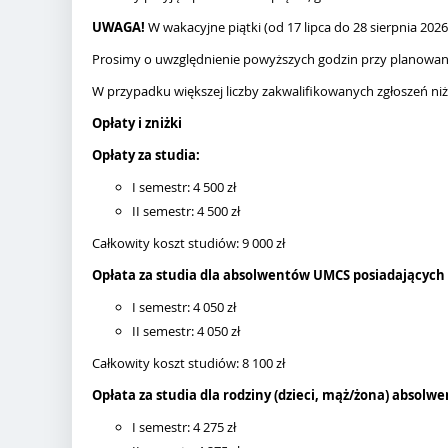
UWAGA!
W wakacyjne piątki (od 17 lipca do 28 sierpnia 2026 
Prosimy o uwzględnienie powyższych godzin przy planowani
W przypadku większej liczby zakwalifikowanych zgłoszeń niż 
Opłaty i zniżki
Opłaty za studia:
I semestr: 4 500 zł
II semestr: 4 500 zł
Całkowity koszt studiów: 9 000 zł
Opłata za studia dla absolwentów UMCS posiadających 
I semestr: 4 050 zł
II semestr: 4 050 zł
Całkowity koszt studiów: 8 100 zł
Opłata za studia dla rodziny (dzieci, mąż/żona) absol
I semestr: 4 275 zł