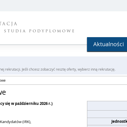
TACJA
- studia podyplomowe
Aktualności
j rekrutacji. Jeśli chcesz zobaczyć resztę oferty, wybierz inną rekrutację.
mowe
we
y się w październiku 2026 r.)
Jednost
i Kandydatów (IRK),