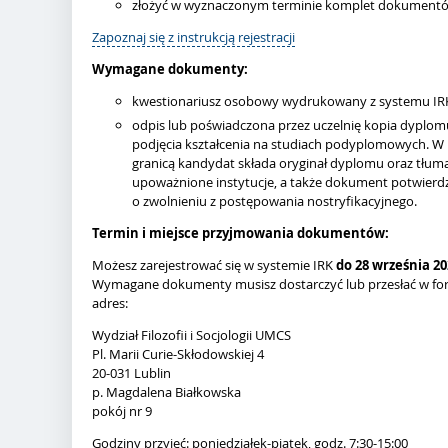
złożyć w wyznaczonym terminie komplet dokumentó
Zapoznaj się z instrukcją rejestracji
Wymagane dokumenty:
kwestionariusz osobowy wydrukowany z systemu IRK,
odpis lub poświadczona przez uczelnię kopia dyplo
podjęcia kształcenia na studiach podyplomowych. W 
granicą kandydat składa oryginał dyplomu oraz tłuma
upoważnione instytucje, a także dokument potwierdz
o zwolnieniu z postępowania nostryfikacyjnego.
Termin i miejsce przyjmowania dokumentów:
Możesz zarejestrować się w systemie IRK
do 28 września 20
Wymagane dokumenty musisz dostarczyć lub przesłać w fo
adres:
Wydział Filozofii i Socjologii UMCS
Pl. Marii Curie-Skłodowskiej 4
20-031 Lublin
p. Magdalena Białkowska
pokój nr 9
Godziny przyjęć: poniedziałek-piątek, godz. 7:30-15:00