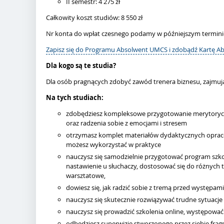
II semestr: 4 275 zł
Całkowity koszt studiów: 8 550 zł
Nr konta do wpłat czesnego podamy w późniejszym termini
Zapisz się do Programu Absolwent UMCS i zdobądź Kartę A
Dla kogo są te studia?
Dla osób pragnących zdobyć zawód trenera biznesu, zajmuj
Na tych studiach:
zdobędziesz kompleksowe przygotowanie merytoryczne
oraz radzenia sobie z emocjami i stresem
otrzymasz komplet materiałów dydaktycznych opraco
możesz wykorzystać w praktyce
nauczysz się samodzielnie przygotować program szko
nastawienie u słuchaczy, dostosować się do różnych 
warsztatowe,
dowiesz się, jak radzić sobie z tremą przed występam
nauczysz się skutecznie rozwiązywać trudne sytuacje
nauczysz się prowadzić szkolenia online, występować
odbędziesz superwizję stworzonego przez siebie fra