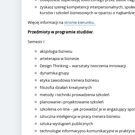
zyskasz szereg kompetencji interpersonalnych, społ
kursów i szkoleń biznesowych w oparciu o najbardzie
Więcej informacji na
stronie kierunku.
Przedmioty w programie studiów:
Semestr I
aksjologia biznesu
arteterapia w biznesie
Design Thinking – warsztaty tworzenia innowacji
dynamika grupy
etyka zawodowa trenera biznesu
filozofia działań kreatywnych
metody i techniki prowadzenia szkoleń
planowanie i projektowanie szkoleń
szkolenia on-line – jak prowadzić je w angażujący sp
sztuczna inteligencja w pracy trenera biznesu
sztuka wystąpień publicznych
technologie informacyjno-komunikacyjne w praktyce 