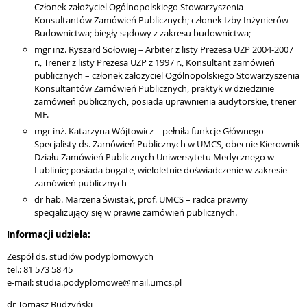
Członek założyciel Ogólnopolskiego Stowarzyszenia
Konsultantów Zamówień Publicznych; członek Izby Inżynierów
Budownictwa; biegły sądowy z zakresu budownictwa;
mgr inż. Ryszard Sołowiej – Arbiter z listy Prezesa UZP 2004-2007
r., Trener z listy Prezesa UZP z 1997 r., Konsultant zamówień
publicznych – członek założyciel Ogólnopolskiego Stowarzyszenia
Konsultantów Zamówień Publicznych, praktyk w dziedzinie
zamówień publicznych, posiada uprawnienia audytorskie, trener
MF.
mgr inż. Katarzyna Wójtowicz – pełniła funkcje Głównego
Specjalisty ds. Zamówień Publicznych w UMCS, obecnie Kierownik
Działu Zamówień Publicznych Uniwersytetu Medycznego w
Lublinie; posiada bogate, wieloletnie doświadczenie w zakresie
zamówień publicznych
dr hab. Marzena Świstak, prof. UMCS – radca prawny
specjalizujący się w prawie zamówień publicznych.
Informacji udziela:
Zespół ds. studiów podyplomowych
tel.: 81 573 58 45
e-mail: studia.podyplomowe@mail.umcs.pl
dr Tomasz Budzyński