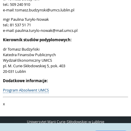
tel.: 509 240 910
e-mail: tomasz.budzynski@umcs.lublin.pl
mgr Paulina Turyło-Nowak
tel.: 81 537 51 71
e-mail: paulina.turylo-nowak@mail.umcs.pl
Kierownik studiów podyplomowych:
dr Tomasz Budzyński
Katedra Finansów Publicznych
Wydział Ekonomiczny UMCS
pl. M. Curie-Skłodowskiej 5, pok. 403
20-031 Lublin
Dodatkowe informacje:
Program Absolwent UMCS
x
Uniwersytet Marii Curie-Skłodowskiej w Lublinie
pl. Marii Curie-Skłodowskiej 5