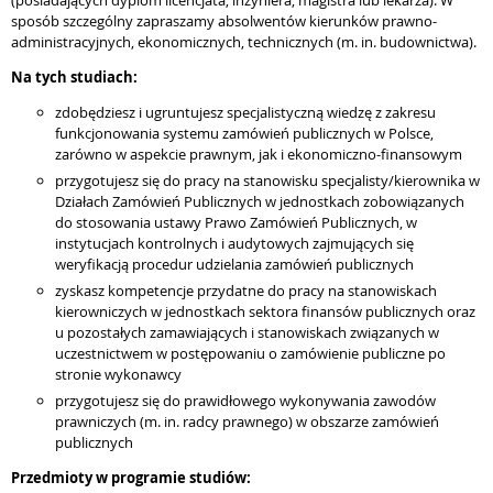
(posiadających dyplom licencjata, inżyniera, magistra lub lekarza). W
sposób szczególny zapraszamy absolwentów kierunków prawno-
administracyjnych, ekonomicznych, technicznych (m. in. budownictwa).
Na tych studiach:
zdobędziesz i ugruntujesz specjalistyczną wiedzę z zakresu
funkcjonowania systemu zamówień publicznych w Polsce,
zarówno w aspekcie prawnym, jak i ekonomiczno-finansowym
przygotujesz się do pracy na stanowisku specjalisty/kierownika w
Działach Zamówień Publicznych w jednostkach zobowiązanych
do stosowania ustawy Prawo Zamówień Publicznych, w
instytucjach kontrolnych i audytowych zajmujących się
weryfikacją procedur udzielania zamówień publicznych
zyskasz kompetencje przydatne do pracy na stanowiskach
kierowniczych w jednostkach sektora finansów publicznych oraz
u pozostałych zamawiających i stanowiskach związanych w
uczestnictwem w postępowaniu o zamówienie publiczne po
stronie wykonawcy
przygotujesz się do prawidłowego wykonywania zawodów
prawniczych (m. in. radcy prawnego) w obszarze zamówień
publicznych
Przedmioty w programie studiów: