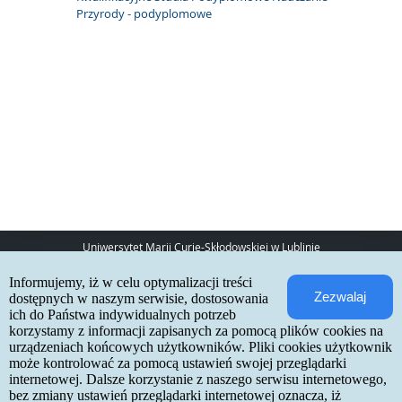
Przyrody - podyplomowe
Uniwersytet Marii Curie-Skłodowskiej w Lublinie
pl. Marii Curie-Skłodowskiej 5
Informujemy, iż w celu optymalizacji treści
20-031 Lublin
Zezwalaj
www:
http://umcs.pl
dostępnych w naszym serwisie, dostosowania
ich do Państwa indywidualnych potrzeb
Internetowa Rekrutacja Kandydatów
korzystamy z informacji zapisanych za pomocą plików cookies na
urządzeniach końcowych użytkowników. Pliki cookies użytkownik
IRK 1.21.3 (6bf78478) :: 2026-06-17
może kontrolować za pomocą ustawień swojej przeglądarki
mapa strony
internetowej. Dalsze korzystanie z naszego serwisu internetowego,
deklaracja dostępności
kontakt
bez zmiany ustawień przeglądarki internetowej oznacza, iż