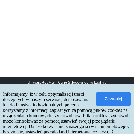
Uniwersytet Marii Curie-Skłodowskiej w Lublinie
pl. Marii Curie-Skłodowskiej 5
Informujemy, iż w celu optymalizacji treści
20-031 Lublin
Zezwalaj
www:
http://umcs.pl
dostępnych w naszym serwisie, dostosowania
ich do Państwa indywidualnych potrzeb
Internetowa Rekrutacja Kandydatów
korzystamy z informacji zapisanych za pomocą plików cookies na
urządzeniach końcowych użytkowników. Pliki cookies użytkownik
IRK 1.21.3 (6bf78478) :: 2026-06-17
może kontrolować za pomocą ustawień swojej przeglądarki
mapa strony
internetowej. Dalsze korzystanie z naszego serwisu internetowego,
deklaracja dostępności
kontakt
bez zmiany ustawień przeglądarki internetowej oznacza, iż