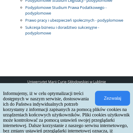
Podyplomowe Studium Legislacji - podyplomowe
Podyplomowe Studium Prawa Podatkowego -
podyplomowe
Prawo pracy i ubezpieczeń społecznych - podyplomowe
Sukcesja biznesu i doradztwo sukcesyjne -
podyplomowe
Uniwersytet Marii Curie-Skłodowskiej w Lublinie
pl. Marii Curie-Skłodowskiej 5
Informujemy, iż w celu optymalizacji treści
20-031 Lublin
Zezwalaj
www:
http://umcs.pl
dostępnych w naszym serwisie, dostosowania
ich do Państwa indywidualnych potrzeb
Internetowa Rekrutacja Kandydatów
korzystamy z informacji zapisanych za pomocą plików cookies na
urządzeniach końcowych użytkowników. Pliki cookies użytkownik
IRK 1.21.3 (6bf78478) :: 2026-06-17
może kontrolować za pomocą ustawień swojej przeglądarki
mapa strony
internetowej. Dalsze korzystanie z naszego serwisu internetowego,
deklaracja dostępności
kontakt
bez zmiany ustawień przeglądarki internetowej oznacza, iż