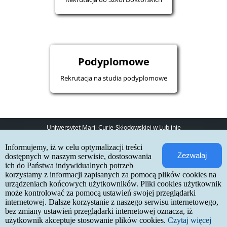
Podyplomowe
Rekrutacja na studia podyplomowe
Uniwersytet Marii Curie-Skłodowskiej w Lublinie
pl. Marii Curie-Skłodowskiej 5
Informujemy, iż w celu optymalizacji treści
20-031 Lublin
Zezwalaj
www:
http://umcs.pl
dostępnych w naszym serwisie, dostosowania
ich do Państwa indywidualnych potrzeb
Internetowa Rekrutacja Kandydatów
korzystamy z informacji zapisanych za pomocą plików cookies na
urządzeniach końcowych użytkowników. Pliki cookies użytkownik
IRK 1.21.3 (6bf78478) :: 2026-06-17
może kontrolować za pomocą ustawień swojej przeglądarki
mapa strony
internetowej. Dalsze korzystanie z naszego serwisu internetowego,
deklaracja dostępności
kontakt
bez zmiany ustawień przeglądarki internetowej oznacza, iż
użytkownik akceptuje stosowanie plików cookies.
Czytaj więcej