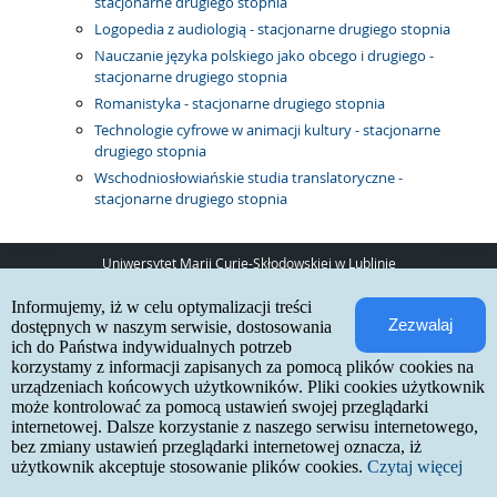
stacjonarne drugiego stopnia
Logopedia z audiologią - stacjonarne drugiego stopnia
Nauczanie języka polskiego jako obcego i drugiego -
stacjonarne drugiego stopnia
Romanistyka - stacjonarne drugiego stopnia
Technologie cyfrowe w animacji kultury - stacjonarne
drugiego stopnia
Wschodniosłowiańskie studia translatoryczne -
stacjonarne drugiego stopnia
Uniwersytet Marii Curie-Skłodowskiej w Lublinie
pl. Marii Curie-Skłodowskiej 5
Informujemy, iż w celu optymalizacji treści
20-031 Lublin
Zezwalaj
www:
http://umcs.pl
dostępnych w naszym serwisie, dostosowania
ich do Państwa indywidualnych potrzeb
Internetowa Rekrutacja Kandydatów
korzystamy z informacji zapisanych za pomocą plików cookies na
urządzeniach końcowych użytkowników. Pliki cookies użytkownik
IRK 1.21.3 (6bf78478) :: 2026-06-17
może kontrolować za pomocą ustawień swojej przeglądarki
mapa strony
internetowej. Dalsze korzystanie z naszego serwisu internetowego,
deklaracja dostępności
kontakt
bez zmiany ustawień przeglądarki internetowej oznacza, iż
użytkownik akceptuje stosowanie plików cookies.
Czytaj więcej
Międzyuniwersyteckie Centrum Informatyzacji
. Wszystkie prawa zastrzeżone.