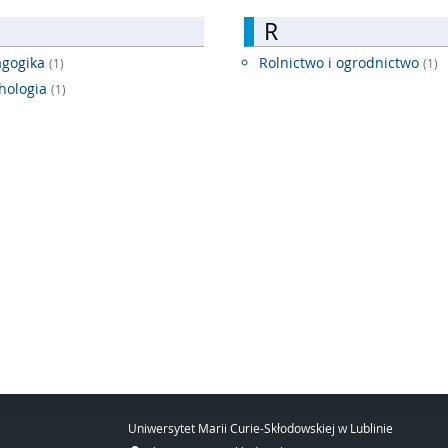
R
agogika
Rolnictwo i ogrodnictwo
(1)
(1)
hologia
(1)
Uniwersytet Marii Curie-Skłodowskiej w Lublinie