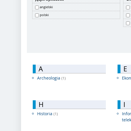
angielski
polski
A
E
Archeologia
Ekon
(1)
H
I
Historia
Info
(1)
tele