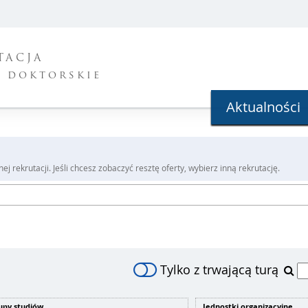
TACJA
y doktorskie
Aktualności
j rekrutacji. Jeśli chcesz zobaczyć resztę oferty, wybierz inną rekrutację.
Tylko z trwającą turą
upy studiów
Jednostki organizacyjne