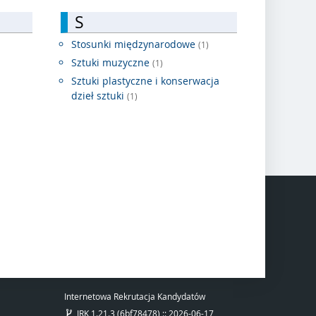
S
Stosunki międzynarodowe
(1)
Sztuki muzyczne
(1)
Sztuki plastyczne i konserwacja
dzieł sztuki
(1)
Internetowa Rekrutacja Kandydatów
IRK 1.21.3 (6bf78478) :: 2026-06-17